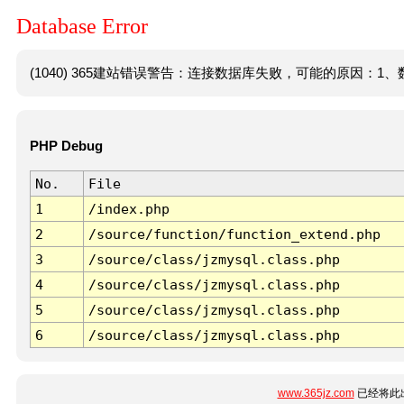
Database Error
(1040) 365建站错误警告：连接数据库失败，可能的原因：1、数
PHP Debug
No.
File
1
/index.php
2
/source/function/function_extend.php
3
/source/class/jzmysql.class.php
4
/source/class/jzmysql.class.php
5
/source/class/jzmysql.class.php
6
/source/class/jzmysql.class.php
www.365jz.com
已经将此