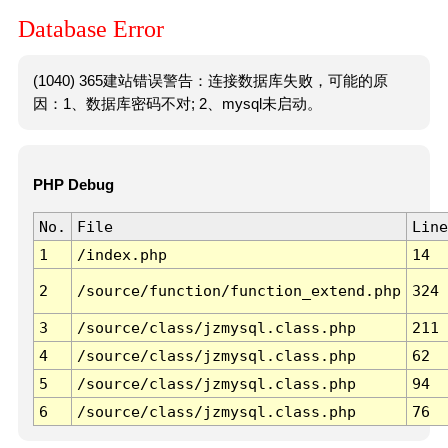
Database Error
(1040) 365建站错误警告：连接数据库失败，可能的原
因：1、数据库密码不对; 2、mysql未启动。
PHP Debug
No.
File
Line
1
/index.php
14
2
/source/function/function_extend.php
324
3
/source/class/jzmysql.class.php
211
4
/source/class/jzmysql.class.php
62
5
/source/class/jzmysql.class.php
94
6
/source/class/jzmysql.class.php
76