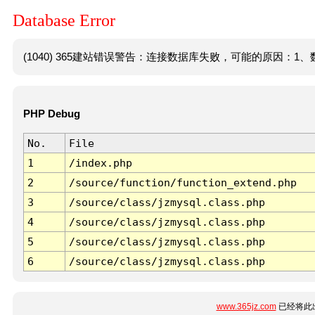
Database Error
(1040) 365建站错误警告：连接数据库失败，可能的原因：1、数
PHP Debug
No.
File
1
/index.php
2
/source/function/function_extend.php
3
/source/class/jzmysql.class.php
4
/source/class/jzmysql.class.php
5
/source/class/jzmysql.class.php
6
/source/class/jzmysql.class.php
www.365jz.com
已经将此