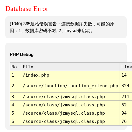
Database Error
(1040) 365建站错误警告：连接数据库失败，可能的原
因：1、数据库密码不对; 2、mysql未启动。
PHP Debug
No.
File
Line
1
/index.php
14
2
/source/function/function_extend.php
324
3
/source/class/jzmysql.class.php
211
4
/source/class/jzmysql.class.php
62
5
/source/class/jzmysql.class.php
94
6
/source/class/jzmysql.class.php
76