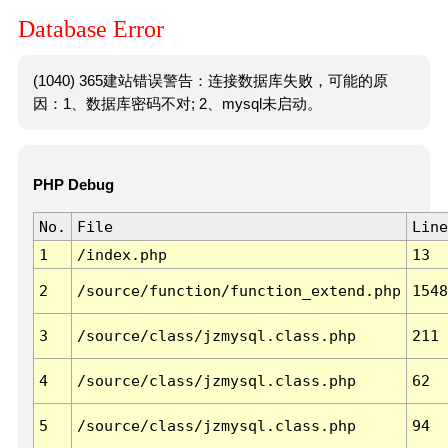
Database Error
(1040) 365建站错误警告：连接数据库失败，可能的原
因：1、数据库密码不对; 2、mysql未启动。
PHP Debug
No.
File
Line
1
/index.php
13
2
/source/function/function_extend.php
1548
3
/source/class/jzmysql.class.php
211
4
/source/class/jzmysql.class.php
62
5
/source/class/jzmysql.class.php
94