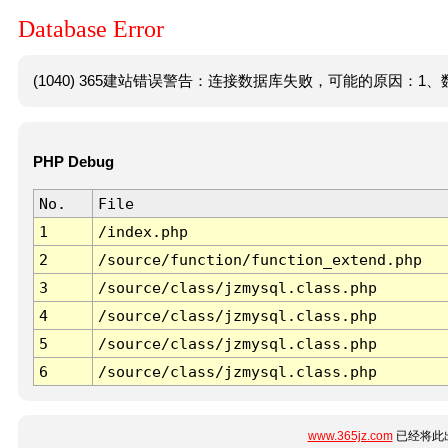
Database Error
(1040) 365建站错误警告：连接数据库失败，可能的原因：1、数
PHP Debug
No.
File
1
/index.php
2
/source/function/function_extend.php
3
/source/class/jzmysql.class.php
4
/source/class/jzmysql.class.php
5
/source/class/jzmysql.class.php
6
/source/class/jzmysql.class.php
www.365jz.com
已经将此