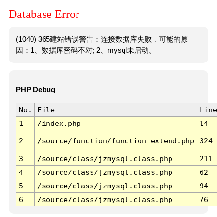
Database Error
(1040) 365建站错误警告：连接数据库失败，可能的原
因：1、数据库密码不对; 2、mysql未启动。
PHP Debug
No.
File
Line
1
/index.php
14
2
/source/function/function_extend.php
324
3
/source/class/jzmysql.class.php
211
4
/source/class/jzmysql.class.php
62
5
/source/class/jzmysql.class.php
94
6
/source/class/jzmysql.class.php
76