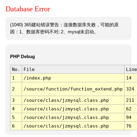
Database Error
(1040) 365建站错误警告：连接数据库失败，可能的原
因：1、数据库密码不对; 2、mysql未启动。
PHP Debug
No.
File
Line
1
/index.php
14
2
/source/function/function_extend.php
324
3
/source/class/jzmysql.class.php
211
4
/source/class/jzmysql.class.php
62
5
/source/class/jzmysql.class.php
94
6
/source/class/jzmysql.class.php
76