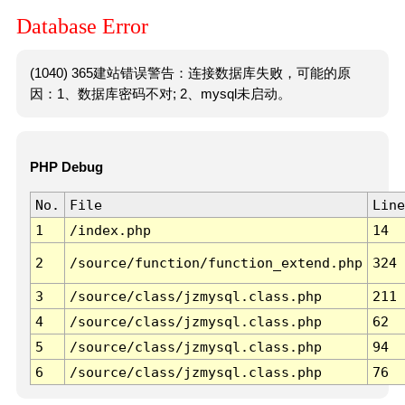
Database Error
(1040) 365建站错误警告：连接数据库失败，可能的原
因：1、数据库密码不对; 2、mysql未启动。
PHP Debug
No.
File
Line
1
/index.php
14
2
/source/function/function_extend.php
324
3
/source/class/jzmysql.class.php
211
4
/source/class/jzmysql.class.php
62
5
/source/class/jzmysql.class.php
94
6
/source/class/jzmysql.class.php
76