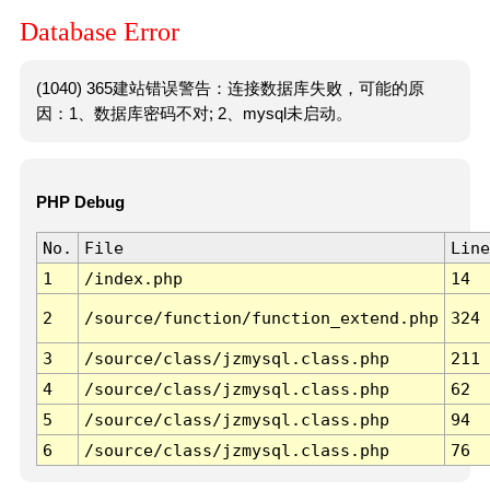
Database Error
(1040) 365建站错误警告：连接数据库失败，可能的原
因：1、数据库密码不对; 2、mysql未启动。
PHP Debug
No.
File
Line
1
/index.php
14
2
/source/function/function_extend.php
324
3
/source/class/jzmysql.class.php
211
4
/source/class/jzmysql.class.php
62
5
/source/class/jzmysql.class.php
94
6
/source/class/jzmysql.class.php
76