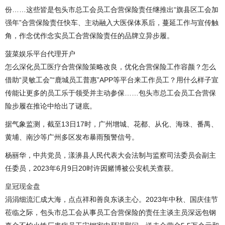
份……这些皆是包头市总工会员工合营保险责任继推出“旗县区工会加
强年”合营保险责任快车、主动融入大医保体系后，蔓延工作与宣传触
角，作念优作念实员工合营保险责任的品牌立异步履。
菠菜娱乐平台代理开户
怎么深化员工医疗合营保险策略改良，优化合营保险工作容颜？怎么
借助“灵敏工会”“鹿城员工普惠”APP等平台来工作员工？用什么样子宣
传能让更多的员工乐于领受并主动参保……包头市总工会员工合营保
险步履在推论中给出了谜底。
据气象监测，截至13日17时，广州增城、花都、从化、海珠、番禺、
黄埔、南沙等广州多区发布暴雨预警信号。
杨丽华，中共党员，漾濞县人民代表大会法制与监察司法委员会副主
任委员，2023年6月9日20时许因赌博被公安机关查获。
皇冠现金盘
涓涓细流汇成大海，点点祥和善良东谈主心。2023年中秋、国庆佳节
莅临之际，包头市总工会从事员工合营保险的责任主谈主员深远包钢