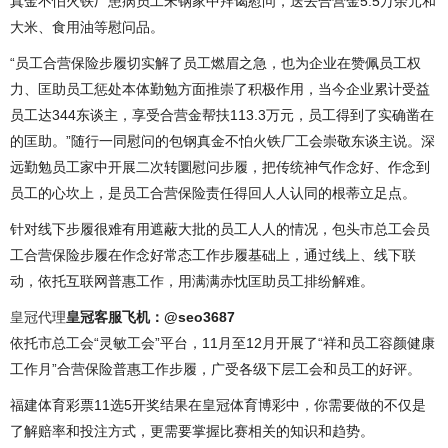
真金不怕火铁厂患病员工宋钢家中拜谒慰问，送去合营金5.5万余元和
大米、食用油等慰问品。
“员工合营保险步履切实解了员工燃眉之急，也为企业在赞佩员工权
力、匡助员工惩处本体勤勉方面推崇了积极作用，当今企业累计受益
员工达344东谈主，享受合营金帮扶113.3万元，员工得到了实确凿在
的匡助。”随行一同慰问的包钢真金不怕火铁厂工会崇敬东谈主说。深
远勤勉员工家中开展二次转圜慰问步履，把传统神气作念好、作念到
员工的心坎上，是员工合营保险责任得回人人认同的根蒂立足点。
针对线下步履很难有用遮蔽大批的员工人人的情况，包头市总工会员
工合营保险步履在作念好常态工作步履基础上，通过线上、线下联
动，依托互联网普惠工作，用满满赤忱匡助员工排纷解难。
皇冠代理
皇冠客服飞机：@seo3687
依托市总工会“灵敏工会”平台，11月至12月开展了“祥和员工容颜健康
工作月”合营保险普惠工作步履，广受各级下层工会和员工的好评。
福建体育彩票11选5开奖结果在皇冠体育博彩中，你需要做的不仅是
了解赔率和投注方式，更需要掌握比赛相关的知识和趋势。