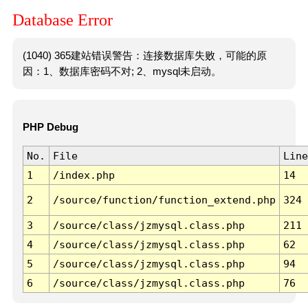
Database Error
(1040) 365建站错误警告：连接数据库失败，可能的原
因：1、数据库密码不对; 2、mysql未启动。
PHP Debug
No.
File
Line
1
/index.php
14
2
/source/function/function_extend.php
324
3
/source/class/jzmysql.class.php
211
4
/source/class/jzmysql.class.php
62
5
/source/class/jzmysql.class.php
94
6
/source/class/jzmysql.class.php
76