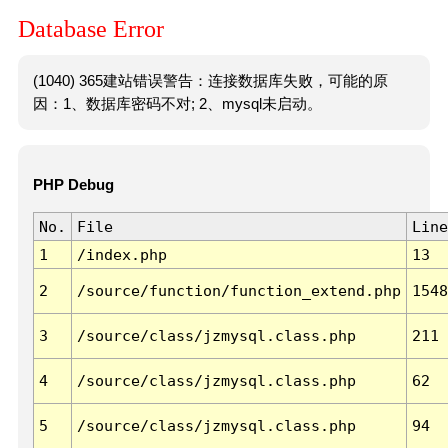
Database Error
(1040) 365建站错误警告：连接数据库失败，可能的原
因：1、数据库密码不对; 2、mysql未启动。
PHP Debug
No.
File
Line
1
/index.php
13
2
/source/function/function_extend.php
1548
3
/source/class/jzmysql.class.php
211
4
/source/class/jzmysql.class.php
62
5
/source/class/jzmysql.class.php
94