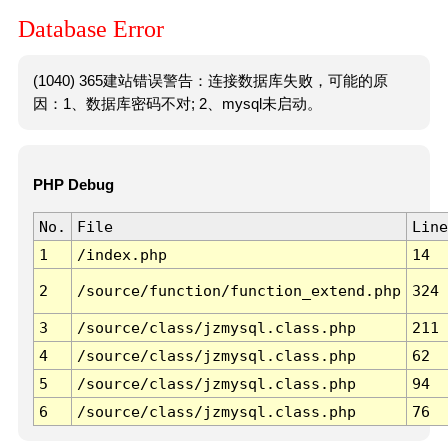
Database Error
(1040) 365建站错误警告：连接数据库失败，可能的原
因：1、数据库密码不对; 2、mysql未启动。
PHP Debug
No.
File
Line
1
/index.php
14
2
/source/function/function_extend.php
324
3
/source/class/jzmysql.class.php
211
4
/source/class/jzmysql.class.php
62
5
/source/class/jzmysql.class.php
94
6
/source/class/jzmysql.class.php
76