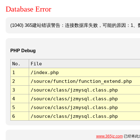
Database Error
(1040) 365建站错误警告：连接数据库失败，可能的原因：1、数
PHP Debug
No.
File
1
/index.php
2
/source/function/function_extend.php
3
/source/class/jzmysql.class.php
4
/source/class/jzmysql.class.php
5
/source/class/jzmysql.class.php
6
/source/class/jzmysql.class.php
www.365jz.com
已经将此