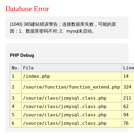
Database Error
(1040) 365建站错误警告：连接数据库失败，可能的原
因：1、数据库密码不对; 2、mysql未启动。
PHP Debug
No.
File
Line
1
/index.php
14
2
/source/function/function_extend.php
324
3
/source/class/jzmysql.class.php
211
4
/source/class/jzmysql.class.php
62
5
/source/class/jzmysql.class.php
94
6
/source/class/jzmysql.class.php
76