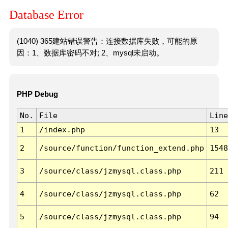
Database Error
(1040) 365建站错误警告：连接数据库失败，可能的原
因：1、数据库密码不对; 2、mysql未启动。
PHP Debug
No.
File
Line
1
/index.php
13
2
/source/function/function_extend.php
1548
3
/source/class/jzmysql.class.php
211
4
/source/class/jzmysql.class.php
62
5
/source/class/jzmysql.class.php
94