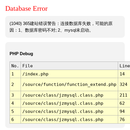
Database Error
(1040) 365建站错误警告：连接数据库失败，可能的原
因：1、数据库密码不对; 2、mysql未启动。
PHP Debug
No.
File
Line
1
/index.php
14
2
/source/function/function_extend.php
324
3
/source/class/jzmysql.class.php
211
4
/source/class/jzmysql.class.php
62
5
/source/class/jzmysql.class.php
94
6
/source/class/jzmysql.class.php
76