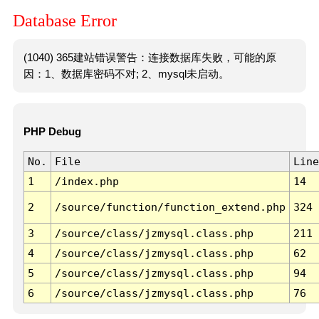
Database Error
(1040) 365建站错误警告：连接数据库失败，可能的原
因：1、数据库密码不对; 2、mysql未启动。
PHP Debug
No.
File
Line
1
/index.php
14
2
/source/function/function_extend.php
324
3
/source/class/jzmysql.class.php
211
4
/source/class/jzmysql.class.php
62
5
/source/class/jzmysql.class.php
94
6
/source/class/jzmysql.class.php
76