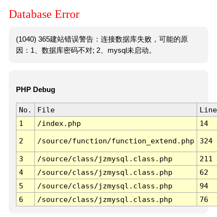
Database Error
(1040) 365建站错误警告：连接数据库失败，可能的原
因：1、数据库密码不对; 2、mysql未启动。
PHP Debug
No.
File
Line
1
/index.php
14
2
/source/function/function_extend.php
324
3
/source/class/jzmysql.class.php
211
4
/source/class/jzmysql.class.php
62
5
/source/class/jzmysql.class.php
94
6
/source/class/jzmysql.class.php
76