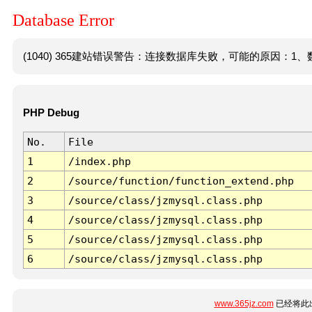
Database Error
(1040) 365建站错误警告：连接数据库失败，可能的原因：1、数
PHP Debug
No.
File
1
/index.php
2
/source/function/function_extend.php
3
/source/class/jzmysql.class.php
4
/source/class/jzmysql.class.php
5
/source/class/jzmysql.class.php
6
/source/class/jzmysql.class.php
www.365jz.com
已经将此