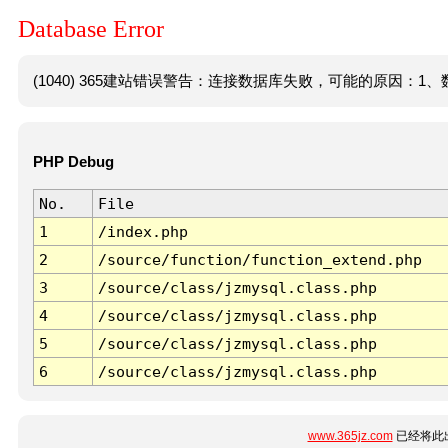
Database Error
(1040) 365建站错误警告：连接数据库失败，可能的原因：1、数
PHP Debug
No.
File
1
/index.php
2
/source/function/function_extend.php
3
/source/class/jzmysql.class.php
4
/source/class/jzmysql.class.php
5
/source/class/jzmysql.class.php
6
/source/class/jzmysql.class.php
www.365jz.com
已经将此