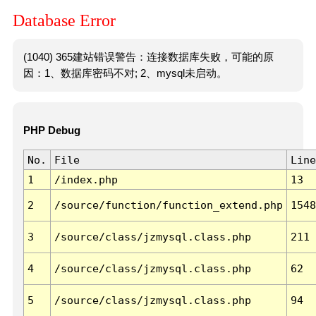
Database Error
(1040) 365建站错误警告：连接数据库失败，可能的原
因：1、数据库密码不对; 2、mysql未启动。
PHP Debug
No.
File
Line
1
/index.php
13
2
/source/function/function_extend.php
1548
3
/source/class/jzmysql.class.php
211
4
/source/class/jzmysql.class.php
62
5
/source/class/jzmysql.class.php
94