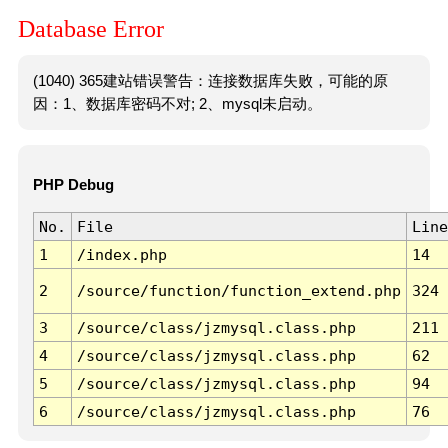
Database Error
(1040) 365建站错误警告：连接数据库失败，可能的原
因：1、数据库密码不对; 2、mysql未启动。
PHP Debug
No.
File
Line
1
/index.php
14
2
/source/function/function_extend.php
324
3
/source/class/jzmysql.class.php
211
4
/source/class/jzmysql.class.php
62
5
/source/class/jzmysql.class.php
94
6
/source/class/jzmysql.class.php
76