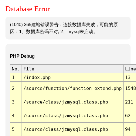
Database Error
(1040) 365建站错误警告：连接数据库失败，可能的原
因：1、数据库密码不对; 2、mysql未启动。
PHP Debug
No.
File
Line
1
/index.php
13
2
/source/function/function_extend.php
1548
3
/source/class/jzmysql.class.php
211
4
/source/class/jzmysql.class.php
62
5
/source/class/jzmysql.class.php
94