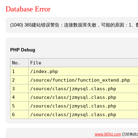
Database Error
(1040) 365建站错误警告：连接数据库失败，可能的原因：1、数
PHP Debug
No.
File
1
/index.php
2
/source/function/function_extend.php
3
/source/class/jzmysql.class.php
4
/source/class/jzmysql.class.php
5
/source/class/jzmysql.class.php
6
/source/class/jzmysql.class.php
www.365jz.com
已经将此