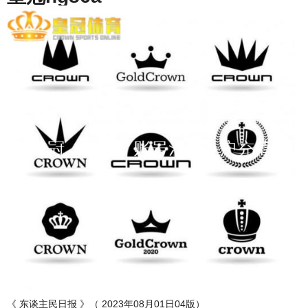
《 东谈主民日报 》（ 2023年08月01日04版）