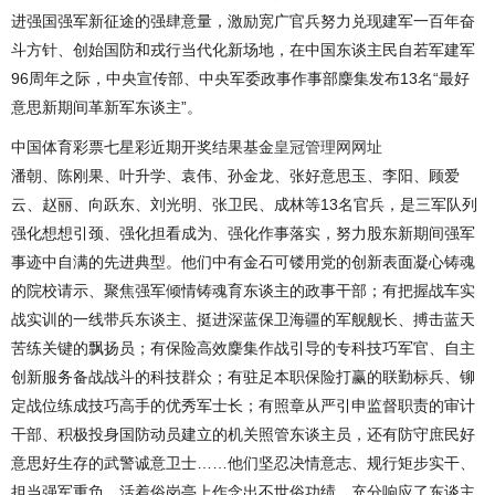
进强国强军新征途的强肆意量，激励宽广官兵努力兑现建军一百年奋
斗方针、创始国防和戎行当代化新场地，在中国东谈主民自若军建军
96周年之际，中央宣传部、中央军委政事作事部麇集发布13名“最好
意思新期间革新军东谈主”。
中国体育彩票七星彩近期开奖结果基金
皇冠管理网网址
潘朝、陈刚果、叶升学、袁伟、孙金龙、张好意思玉、李阳、顾爱
云、赵丽、向跃东、刘光明、张卫民、成林等13名官兵，是三军队列
强化想想引颈、强化担看成为、强化作事落实，努力股东新期间强军
事迹中自满的先进典型。他们中有金石可镂用党的创新表面凝心铸魂
的院校请示、聚焦强军倾情铸魂育东谈主的政事干部；有把握战车实
战实训的一线带兵东谈主、挺进深蓝保卫海疆的军舰舰长、搏击蓝天
苦练关键的飘扬员；有保险高效麇集作战引导的专科技巧军官、自主
创新服务备战战斗的科技群众；有驻足本职保险打赢的联勤标兵、铆
定战位练成技巧高手的优秀军士长；有照章从严引申监督职责的审计
干部、积极投身国防动员建立的机关照管东谈主员，还有防守庶民好
意思好生存的武警诚意卫士……他们坚忍决情意志、规行矩步实干、
担当强军重负，活着俗岗亭上作念出不世俗功绩，充分响应了东谈主