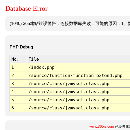
Database Error
(1040) 365建站错误警告：连接数据库失败，可能的原因：1、数
PHP Debug
No.
File
1
/index.php
2
/source/function/function_extend.php
3
/source/class/jzmysql.class.php
4
/source/class/jzmysql.class.php
5
/source/class/jzmysql.class.php
6
/source/class/jzmysql.class.php
www.365jz.com
已经将此