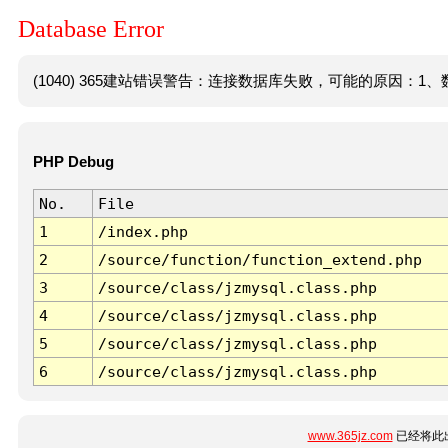
Database Error
(1040) 365建站错误警告：连接数据库失败，可能的原因：1、数
PHP Debug
No.
File
1
/index.php
2
/source/function/function_extend.php
3
/source/class/jzmysql.class.php
4
/source/class/jzmysql.class.php
5
/source/class/jzmysql.class.php
6
/source/class/jzmysql.class.php
www.365jz.com
已经将此