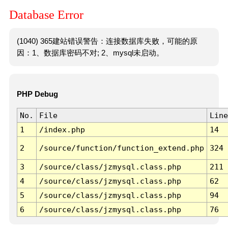
Database Error
(1040) 365建站错误警告：连接数据库失败，可能的原
因：1、数据库密码不对; 2、mysql未启动。
PHP Debug
No.
File
Line
1
/index.php
14
2
/source/function/function_extend.php
324
3
/source/class/jzmysql.class.php
211
4
/source/class/jzmysql.class.php
62
5
/source/class/jzmysql.class.php
94
6
/source/class/jzmysql.class.php
76