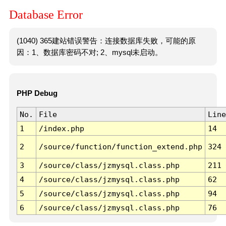
Database Error
(1040) 365建站错误警告：连接数据库失败，可能的原
因：1、数据库密码不对; 2、mysql未启动。
PHP Debug
No.
File
Line
1
/index.php
14
2
/source/function/function_extend.php
324
3
/source/class/jzmysql.class.php
211
4
/source/class/jzmysql.class.php
62
5
/source/class/jzmysql.class.php
94
6
/source/class/jzmysql.class.php
76