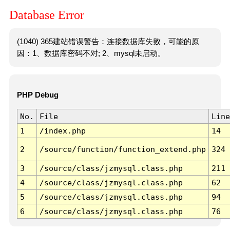
Database Error
(1040) 365建站错误警告：连接数据库失败，可能的原
因：1、数据库密码不对; 2、mysql未启动。
PHP Debug
No.
File
Line
1
/index.php
14
2
/source/function/function_extend.php
324
3
/source/class/jzmysql.class.php
211
4
/source/class/jzmysql.class.php
62
5
/source/class/jzmysql.class.php
94
6
/source/class/jzmysql.class.php
76