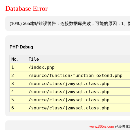
Database Error
(1040) 365建站错误警告：连接数据库失败，可能的原因：1、数
PHP Debug
No.
File
1
/index.php
2
/source/function/function_extend.php
3
/source/class/jzmysql.class.php
4
/source/class/jzmysql.class.php
5
/source/class/jzmysql.class.php
6
/source/class/jzmysql.class.php
www.365jz.com
已经将此