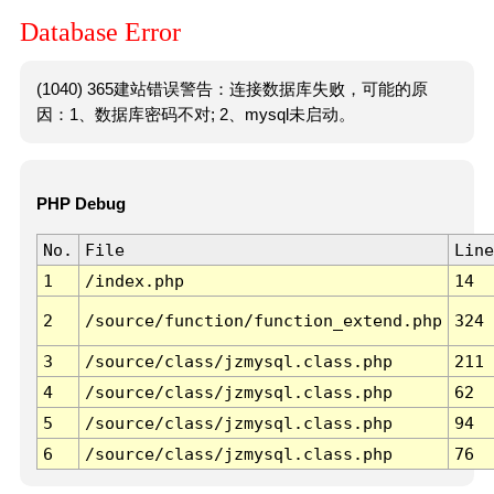
Database Error
(1040) 365建站错误警告：连接数据库失败，可能的原
因：1、数据库密码不对; 2、mysql未启动。
PHP Debug
No.
File
Line
1
/index.php
14
2
/source/function/function_extend.php
324
3
/source/class/jzmysql.class.php
211
4
/source/class/jzmysql.class.php
62
5
/source/class/jzmysql.class.php
94
6
/source/class/jzmysql.class.php
76