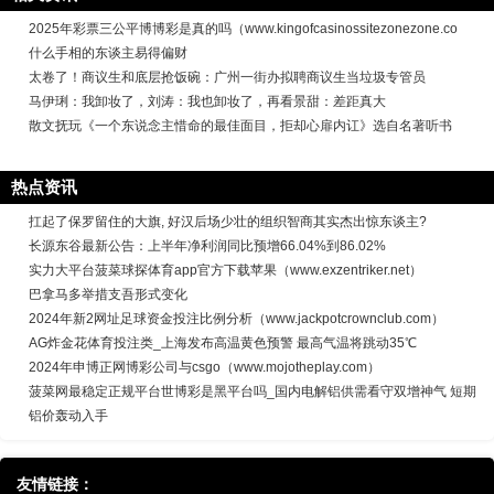
2025年彩票三公平博博彩是真的吗（www.kingofcasinossitezonezone.co
什么手相的东谈主易得偏财
太卷了！商议生和底层抢饭碗：广州一街办拟聘商议生当垃圾专管员
马伊琍：我卸妆了，刘涛：我也卸妆了，再看景甜：差距真大
散文抚玩《一个东说念主惜命的最佳面目，拒却心扉内讧》选自名著听书
热点资讯
扛起了保罗留住的大旗, 好汉后场少壮的组织智商其实杰出惊东谈主?
长源东谷最新公告：上半年净利润同比预增66.04%到86.02%
实力大平台菠菜球探体育app官方下载苹果（www.exzentriker.net）
巴拿马多举措支吾形式变化
2024年新2网址足球资金投注比例分析（www.jackpotcrownclub.com）
AG炸金花体育投注类_上海发布高温黄色预警 最高气温将跳动35℃
2024年申博正网博彩公司与csgo（www.mojotheplay.com）
菠菜网最稳定正规平台世博彩是黑平台吗_国内电解铝供需看守双增神气 短期
铝价轰动入手
友情链接：