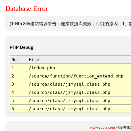
Database Error
(1040) 365建站错误警告：连接数据库失败，可能的原因：1、数
PHP Debug
No.
File
1
/index.php
2
/source/function/function_extend.php
3
/source/class/jzmysql.class.php
4
/source/class/jzmysql.class.php
5
/source/class/jzmysql.class.php
6
/source/class/jzmysql.class.php
www.365jz.com
已经将此