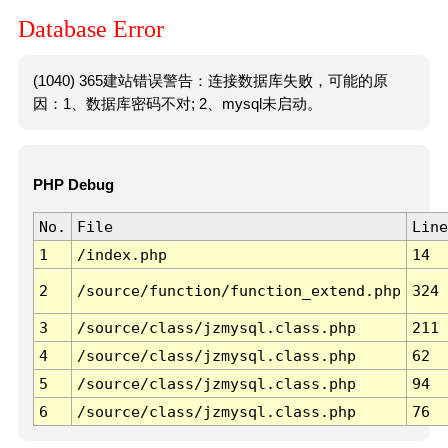
Database Error
(1040) 365建站错误警告：连接数据库失败，可能的原
因：1、数据库密码不对; 2、mysql未启动。
PHP Debug
No.
File
Line
1
/index.php
14
2
/source/function/function_extend.php
324
3
/source/class/jzmysql.class.php
211
4
/source/class/jzmysql.class.php
62
5
/source/class/jzmysql.class.php
94
6
/source/class/jzmysql.class.php
76