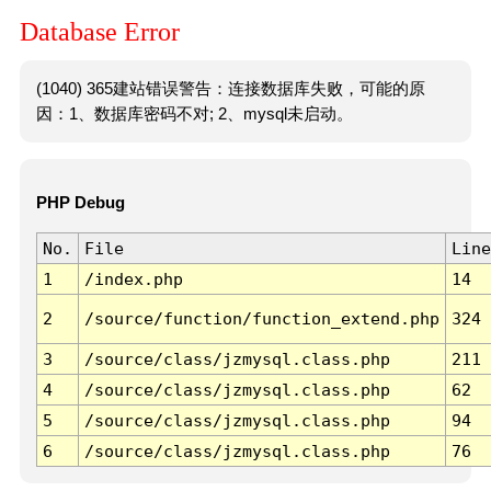
Database Error
(1040) 365建站错误警告：连接数据库失败，可能的原
因：1、数据库密码不对; 2、mysql未启动。
PHP Debug
No.
File
Line
1
/index.php
14
2
/source/function/function_extend.php
324
3
/source/class/jzmysql.class.php
211
4
/source/class/jzmysql.class.php
62
5
/source/class/jzmysql.class.php
94
6
/source/class/jzmysql.class.php
76