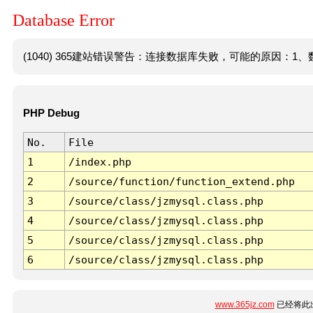
Database Error
(1040) 365建站错误警告：连接数据库失败，可能的原因：1、数
PHP Debug
No.
File
1
/index.php
2
/source/function/function_extend.php
3
/source/class/jzmysql.class.php
4
/source/class/jzmysql.class.php
5
/source/class/jzmysql.class.php
6
/source/class/jzmysql.class.php
www.365jz.com
已经将此