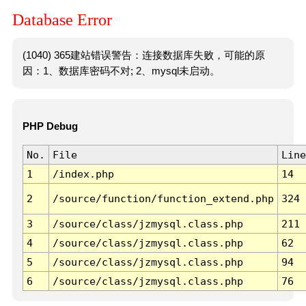
Database Error
(1040) 365建站错误警告：连接数据库失败，可能的原
因：1、数据库密码不对; 2、mysql未启动。
PHP Debug
No.
File
Line
1
/index.php
14
2
/source/function/function_extend.php
324
3
/source/class/jzmysql.class.php
211
4
/source/class/jzmysql.class.php
62
5
/source/class/jzmysql.class.php
94
6
/source/class/jzmysql.class.php
76