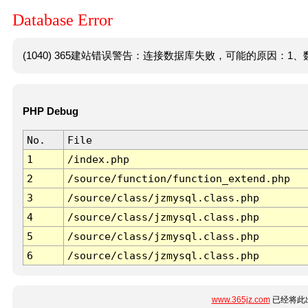
Database Error
(1040) 365建站错误警告：连接数据库失败，可能的原因：1、数
PHP Debug
No.
File
1
/index.php
2
/source/function/function_extend.php
3
/source/class/jzmysql.class.php
4
/source/class/jzmysql.class.php
5
/source/class/jzmysql.class.php
6
/source/class/jzmysql.class.php
www.365jz.com
已经将此