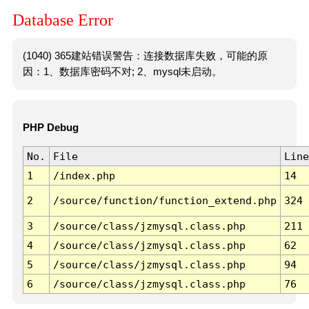
Database Error
(1040) 365建站错误警告：连接数据库失败，可能的原
因：1、数据库密码不对; 2、mysql未启动。
PHP Debug
No.
File
Line
1
/index.php
14
2
/source/function/function_extend.php
324
3
/source/class/jzmysql.class.php
211
4
/source/class/jzmysql.class.php
62
5
/source/class/jzmysql.class.php
94
6
/source/class/jzmysql.class.php
76