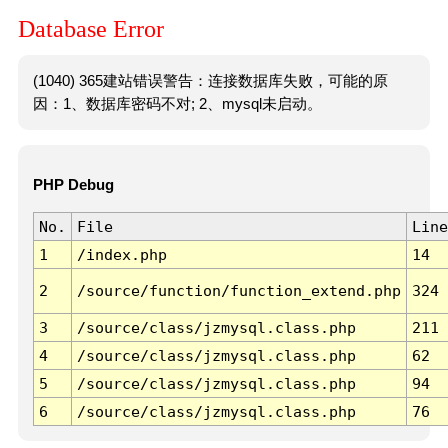
Database Error
(1040) 365建站错误警告：连接数据库失败，可能的原
因：1、数据库密码不对; 2、mysql未启动。
PHP Debug
No.
File
Line
1
/index.php
14
2
/source/function/function_extend.php
324
3
/source/class/jzmysql.class.php
211
4
/source/class/jzmysql.class.php
62
5
/source/class/jzmysql.class.php
94
6
/source/class/jzmysql.class.php
76