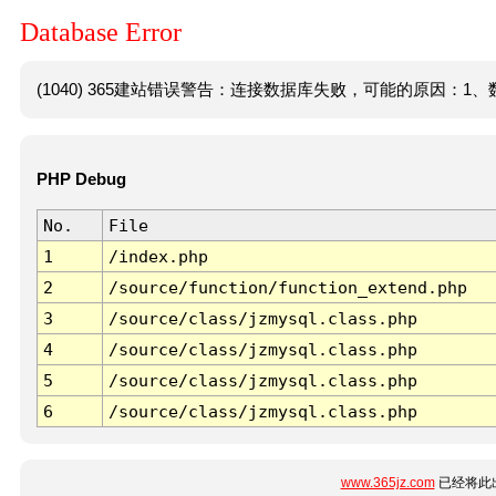
Database Error
(1040) 365建站错误警告：连接数据库失败，可能的原因：1、数
PHP Debug
No.
File
1
/index.php
2
/source/function/function_extend.php
3
/source/class/jzmysql.class.php
4
/source/class/jzmysql.class.php
5
/source/class/jzmysql.class.php
6
/source/class/jzmysql.class.php
www.365jz.com
已经将此