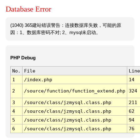
Database Error
(1040) 365建站错误警告：连接数据库失败，可能的原
因：1、数据库密码不对; 2、mysql未启动。
PHP Debug
No.
File
Line
1
/index.php
14
2
/source/function/function_extend.php
324
3
/source/class/jzmysql.class.php
211
4
/source/class/jzmysql.class.php
62
5
/source/class/jzmysql.class.php
94
6
/source/class/jzmysql.class.php
76