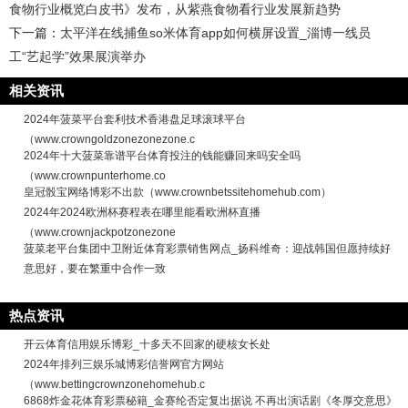
食物行业概览白皮书》发布，从紫燕食物看行业发展新趋势
下一篇：
太平洋在线捕鱼so米体育app如何横屏设置_淄博一线员
工“艺起学”效果展演举办
相关资讯
2024年菠菜平台套利技术香港盘足球滚球平台
（www.crowngoldzonezonezone.c
2024年十大菠菜靠谱平台体育投注的钱能赚回来吗安全吗
（www.crownpunterhome.co
皇冠骰宝网络博彩不出款（www.crownbetssitehomehub.com）
2024年2024欧洲杯赛程表在哪里能看欧洲杯直播
（www.crownjackpotzonezone
菠菜老平台集团中卫附近体育彩票销售网点_扬科维奇：迎战韩国但愿持续好
意思好，要在繁重中合作一致
热点资讯
开云体育信用娱乐博彩_十多天不回家的硬核女长处
2024年排列三娱乐城博彩信誉网官方网站
（www.bettingcrownzonehomehub.c
6868炸金花体育彩票秘籍_金赛纶否定复出据说 不再出演话剧《冬厚交意思》