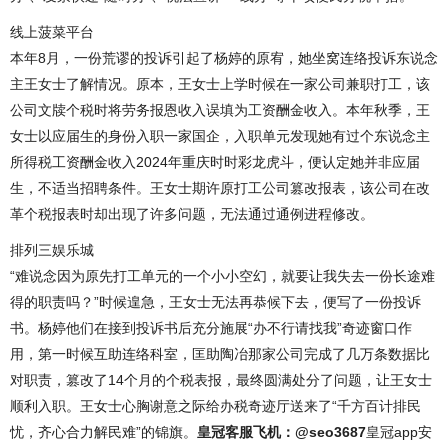
线上菠菜平台
本年8月，一份荒谬的投诉引起了杨婷的原宥，她坐窝连络投诉东说念
主王女士了解情况。原本，王女士上学时候在一家公司兼职打工，该
公司文牍个税时将劳务报恩收入误填为工资酬金收入。本年秋季，王
女士以应届生的身份入职一家国企，入职单元发现她有过个东说念主
所得税工资酬金收入2024年重庆时时彩龙虎斗，便认定她并非应届
生，不适当招聘条件。王女士期许原打工公司篡改报表，该公司在改
革个税报表时却出现了许多问题，无法通过通例进程修改。
排列三娱乐城
“难说念因为原先打工单元的一个小小空幻，就要让我失去一份长途难
得的职责吗？”时候遑急，王女士无法再恭候下去，便写了一份投诉
书。杨婷他们在接到投诉书后充分施展“办不行请找我”奇迹窗口作
用，第一时候互助连络科室，匡助陶冶那家公司完成了几万条数据比
对职责，篡改了14个月的个税表报，最终圆满处分了问题，让王女士
顺利入职。王女士心胸谢意之际给办税奇迹厅送来了“千方百计排民
忧，齐心合力解民难”的锦旗。
皇冠客服飞机：@seo3687
皇冠app安