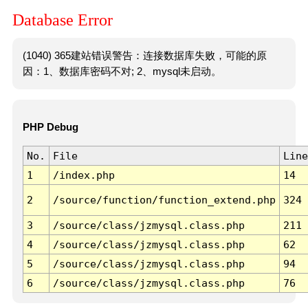
Database Error
(1040) 365建站错误警告：连接数据库失败，可能的原
因：1、数据库密码不对; 2、mysql未启动。
PHP Debug
No.
File
Line
1
/index.php
14
2
/source/function/function_extend.php
324
3
/source/class/jzmysql.class.php
211
4
/source/class/jzmysql.class.php
62
5
/source/class/jzmysql.class.php
94
6
/source/class/jzmysql.class.php
76