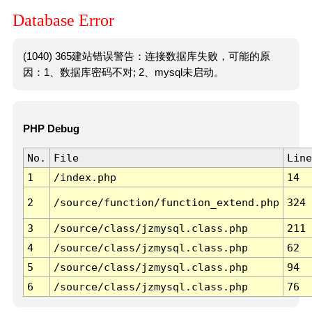
Database Error
(1040) 365建站错误警告：连接数据库失败，可能的原
因：1、数据库密码不对; 2、mysql未启动。
PHP Debug
No.
File
Line
1
/index.php
14
2
/source/function/function_extend.php
324
3
/source/class/jzmysql.class.php
211
4
/source/class/jzmysql.class.php
62
5
/source/class/jzmysql.class.php
94
6
/source/class/jzmysql.class.php
76