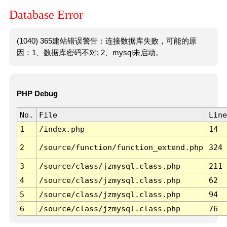
Database Error
(1040) 365建站错误警告：连接数据库失败，可能的原
因：1、数据库密码不对; 2、mysql未启动。
PHP Debug
No.
File
Line
1
/index.php
14
2
/source/function/function_extend.php
324
3
/source/class/jzmysql.class.php
211
4
/source/class/jzmysql.class.php
62
5
/source/class/jzmysql.class.php
94
6
/source/class/jzmysql.class.php
76