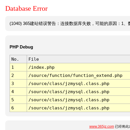
Database Error
(1040) 365建站错误警告：连接数据库失败，可能的原因：1、数
PHP Debug
No.
File
1
/index.php
2
/source/function/function_extend.php
3
/source/class/jzmysql.class.php
4
/source/class/jzmysql.class.php
5
/source/class/jzmysql.class.php
6
/source/class/jzmysql.class.php
www.365jz.com
已经将此